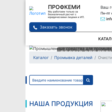
ПРОФКЕМИ
Ваш 
Мы работаем только за
Пн-пт 
безналичный расчет с
юридическими лицами и ИП.
in
Заказать звонок
КАТАЛ
СОСТАВЫ ДЛЯ П
СОСТАВ ДЛЯ ПРО
Каталог
Промывка деталей
Очисти
ТЕПЛООБМЕННИК
ДЕТАЛЕЙ MANPOW
Подробне
Подробне
НАША ПРОДУКЦИЯ