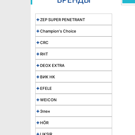
ZEP SUPER PENETRANT
Champion's Choice
CRC
RHT
DEOX EXTRA
ВИК НК
EFELE
WEICON
Элен
HÖR
LIKSIR