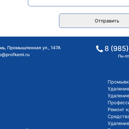
Отправить
8 (985)
мь
,
Промышленная ул., 147А
fo@profkemi.ru
Пн-пт
Промывк
Удаление
Удалени
Професс
Ремонт 
Средства
Удалени