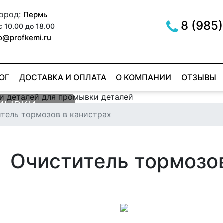
город:
Пермь
8 (985)
с 10.00 до 18.00
fo@profkemi.ru
ОГ
ДОСТАВКА И ОПЛАТА
О КОМПАНИИ
ОТЗЫВЫ
РОМЫВКИ
МЫВКИ
тель тормозов в канистрах
ОВ
ER RED
е
е
Очиститель тормозов